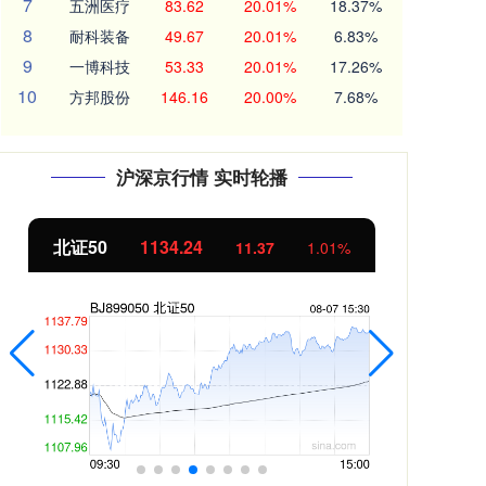
7
五洲医疗
83.62
20.01%
18.37%
8
耐科装备
49.67
20.01%
6.83%
9
一博科技
53.33
20.01%
17.26%
10
方邦股份
146.16
20.00%
7.68%
沪深京行情 实时轮播
北证50
1134.24
创
11.37
1.01%