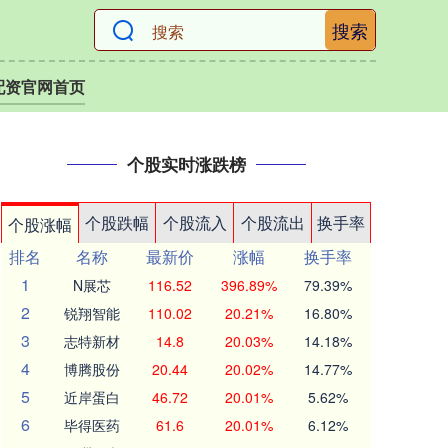
搜索
配资官网首页
个股实时涨跌榜
个股跌幅
个股流入
个股流出
换手率
个股涨幅
排名
名称
最新价
涨幅
换手率
1
N展芯
116.52
396.89%
79.39%
2
锐翔智能
110.02
20.21%
16.80%
3
志特新材
14.8
20.03%
14.18%
4
博腾股份
20.44
20.02%
14.77%
5
近岸蛋白
46.72
20.01%
5.62%
6
毕得医药
61.6
20.01%
6.12%