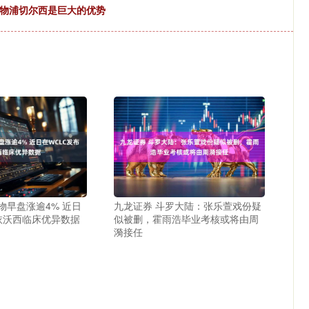
利物浦切尔西是巨大的优势
物早盘涨逾4% 近日
九龙证券 斗罗大陆：张乐萱戏份疑
依沃西临床优异数据
似被删，霍雨浩毕业考核或将由周
漪接任