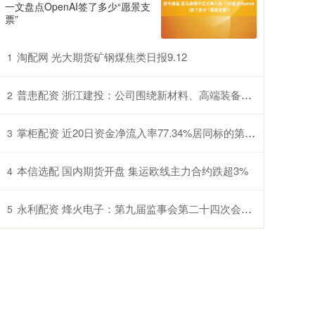
一文盘点OpenAI签了多少“愿景支
票”
淘配网 光大期货矿钢煤焦类日报9.12
1
普患配资 浙江建投：公司围绕新材料、高端装备、智能建造、城市运营、数字经济等5大新赛道新方向进行布局探索
2
掌柜配资 近20日资金净流入率77.34%居同标的第一，航天ETF（159267）盘中交投活跃，航新科技涨超2%
3
本信选配 国内期货开盘 集运欧线主力合约跌超3%
4
永利配资 烽火电子：第九届监事会第二十四次会议决议公告
5