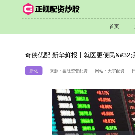
首页
奇侠优配 新华鲜报丨就医更便民&#32
新化
来源：鑫旺资管配资
网站：天宇配资
日