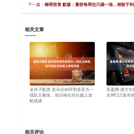
下一篇：
柳荷投资 默森：曼联每周也只踢一场，相较于
相关文章
金斧子配资 皇马任命阿韦洛亚为一
富盈网 康方生
线队主教练，埃尔格拉在社媒上发
在WCLC发布
帖戏谑
相关评论