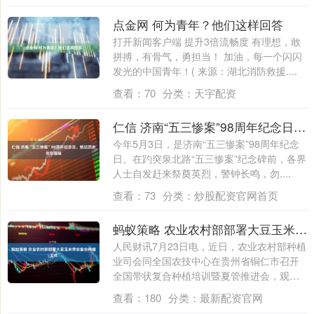
点金网 何为青年？他们这样回答
打开新闻客户端 提升3倍流畅度 有理想，敢
拼搏，有骨气，勇担当！ 加油，每一个闪闪
发光的中国青年！( 来源：湖北消防救援....
查看：
70
分类：
天宇配资
仁信 济南“五三惨案”98周年纪念日，铭记历史勿忘国耻
今年5月3日，是济南“五三惨案”98周年纪念
日。在趵突泉北路“五三惨案”纪念碑前，各界
人士自发赶来祭奠英烈，警钟长鸣，勿....
查看：
73
分类：
炒股配资官网首页
蚂蚁策略 农业农村部部署大豆玉米带状复合种植工作
人民财讯7月23日电，近日，农业农村部种植
业司会同全国农技中心在贵州省铜仁市召开
全国带状复合种植培训暨夏管推进会，观摩
示....
查看：
180
分类：
最新配资官网