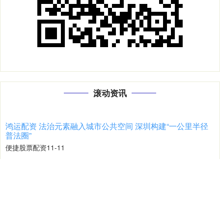
滚动资讯
鸿运配资 法治元素融入城市公共空间 深圳构建“一公里半径
普法圈”
便捷股票配资
11-11
“八五”普法规划实施以来，深圳市福田区立足中心城区发展定位，紧
跟时代步伐，一改过去法治宣传教育“大水漫灌”的粗放模式鸿运
掌柜配资 近20日资金净流入率77.34%居同标的第一，航天
ETF（159267）盘中交投活跃，航新科技涨超2%
炒股配资官网首页
11-11