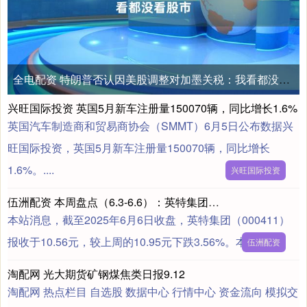
全电配资 特朗普否认因美股调整对加墨关税：我看都没看股市
兴旺国际投资 英国5月新车注册量150070辆，同比增长1.6%
英国汽车制造商和贸易商协会（SMMT）6月5日公布数据兴
旺国际投资，英国5月新车注册量150070辆，同比增长
1.6%。....
兴旺国际投资
伍洲配资 本周盘点（6.3-6.6）：英特集团周跌3.56%，主力资金合计净流出1568.68万元
本站消息，截至2025年6月6日收盘，英特集团（000411）
报收于10.56元，较上周的10.95元下跌3.56%。本....
伍洲配资
淘配网 光大期货矿钢煤焦类日报9.12
淘配网 热点栏目 自选股 数据中心 行情中心 资金流向 模拟交