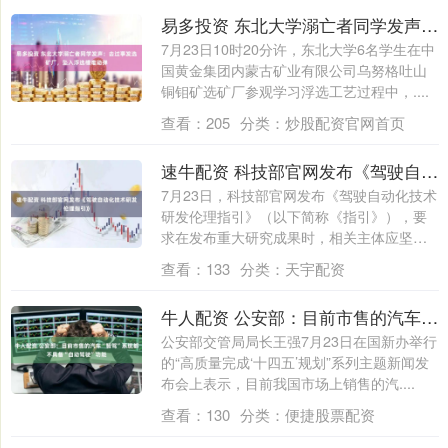
易多投资 东北大学溺亡者同学发声：去过事发选矿厂，坠入浮选槽难动弹
7月23日10时20分许，东北大学6名学生在中
国黄金集团内蒙古矿业有限公司乌努格吐山
铜钼矿选矿厂参观学习浮选工艺过程中，....
查看：
205
分类：
炒股配资官网首页
速牛配资 科技部官网发布《驾驶自动化技术研发伦理指引》
7月23日，科技部官网发布《驾驶自动化技术
研发伦理指引》（以下简称《指引》），要
求在发布重大研究成果时，相关主体应坚持
客....
查看：
133
分类：
天宇配资
牛人配资 公安部：目前市售的汽车“智驾”系统都不具备“自动驾驶”功能
公安部交管局局长王强7月23日在国新办举行
的“高质量完成‘十四五’规划”系列主题新闻发
布会上表示，目前我国市场上销售的汽....
查看：
130
分类：
便捷股票配资