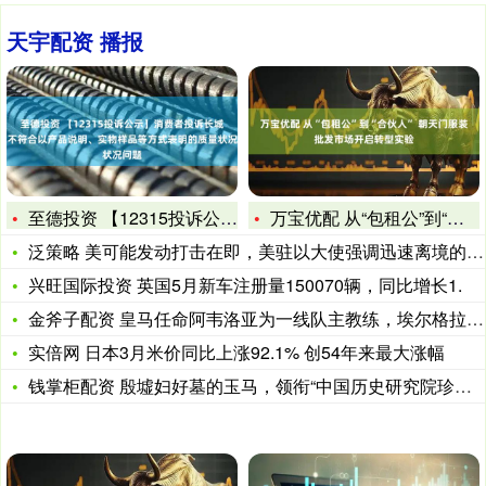
天宇配资 播报
至德投资 【12315投诉公示】消费者投诉长城汽车不符合以产
万宝优配 从“包租公”到“合伙人” 朝天门服装批发市场开启转
泛策略 美可能发动打击在即，美驻以大使强调迅速离境的重要性：
兴旺国际投资 英国5月新车注册量150070辆，同比增长1.
金斧子配资 皇马任命阿韦洛亚为一线队主教练，埃尔格拉在社媒上
实倍网 日本3月米价同比上涨92.1% 创54年来最大涨幅
钱掌柜配资 殷墟妇好墓的玉马，领衔“中国历史研究院珍藏玉器展