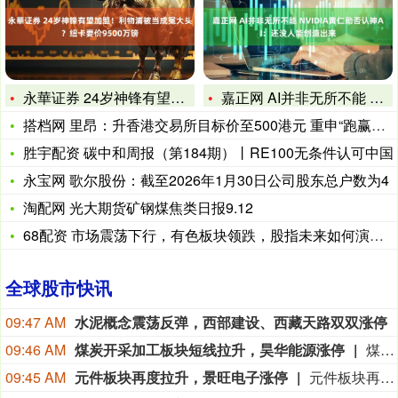
永華证券 24岁神锋有望加盟！利物浦被当成冤大头？纽卡要价9
嘉正网 AI并非无所不能 NVIDIA黄仁勋否认神AI：还没
搭档网 里昂：升香港交易所目标价至500港元 重申“跑赢大市
胜宇配资 碳中和周报（第184期）丨RE100无条件认可中国
永宝网 歌尔股份：截至2026年1月30日公司股东总户数为4
淘配网 光大期货矿钢煤焦类日报9.12
68配资 市场震荡下行，有色板块领跌，股指未来如何演绎？
全球股市快讯
09:47 AM
水泥概念震荡反弹，西部建设、西藏天路双双涨停
09:46 AM
煤炭开采加工板块短线拉升，昊华能源涨停
煤炭开采加工板块短线拉升，昊华能源涨停，兖矿能源、平煤股份、淮北矿业、新集能源、大有能源等纷纷走高。
09:45 AM
元件板块再度拉升，景旺电子涨停
元件板块再度拉升，景旺电子涨停，宝鼎科技、本川智能、方正科技、中京电子、威尔高、泰晶科技跟涨。