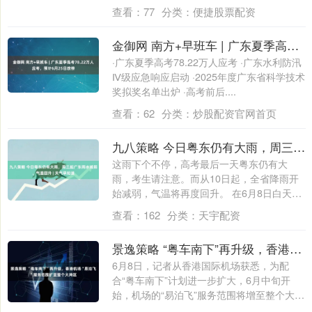
查看：
77
分类：
便捷股票配资
金御网 南方+早班车 | 广东夏季高考78.22万人应考，预计6月25日放榜
·广东夏季高考78.22万人应考 ·广东水利防汛
Ⅳ级应急响应启动 ·2025年度广东省科学技术
奖拟奖名单出炉 ·高考前后....
查看：
62
分类：
炒股配资官网首页
九八策略 今日粤东仍有大雨，周三起广东雨水减弱、气温回升 | 天气早知道
这雨下个不停，高考最后一天粤东仍有大
雨，考生请注意。而从10日起，全省降雨开
始减弱，气温将再度回升。 在6月8日白天，
全....
查看：
162
分类：
天宇配资
景逸策略 “粤车南下”再升级，香港机场“易泊飞”服务范围扩至整个大湾区
6月8日，记者从香港国际机场获悉，为配
合“粤车南下”计划进一步扩大，6月中旬开
始，机场的“易泊飞”服务范围将增至整个大
湾....