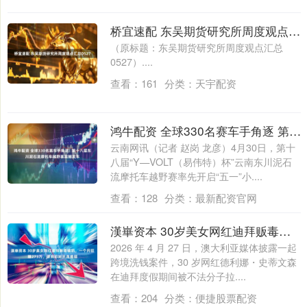
桥宜速配 东吴期货研究所周度观点汇总0527
（原标题：东吴期货研究所周度观点汇总
0527）....
查看：
161
分类：
天宇配资
鸿牛配资 全球330名赛车手角逐 第十八届东川泥石流摩托车越野赛震撼发车
云南网讯（记者 赵岗 龙彦）4月30日，第十
八届“Y—VOLT（易伟特）杯”云南东川泥石
流摩托车越野赛率先开启“五一”小....
查看：
128
分类：
最新配资官网
漢崋资本 30岁美女网红迪拜贩毒被抓，一个月狂赚273万，律师称她天真脆弱
2026 年 4 月 27 日，澳大利亚媒体披露一起
跨境洗钱案件，30 岁网红德利娜・史蒂文森
在迪拜度假期间被不法分子拉....
查看：
204
分类：
便捷股票配资