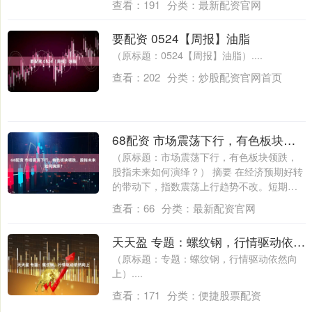
查看：
191
分类：
最新配资官网
要配资 0524【周报】油脂
（原标题：0524【周报】油脂）....
查看：
202
分类：
炒股配资官网首页
68配资 市场震荡下行，有色板块领跌，股指未来如何演绎？
（原标题：市场震荡下行，有色板块领跌，
股指未来如何演绎？） 摘要 在经济预期好转
的带动下，指数震荡上行趋势不改。短期市
场....
查看：
66
分类：
最新配资官网
天天盈 专题：螺纹钢，行情驱动依然向上
（原标题：专题：螺纹钢，行情驱动依然向
上）....
查看：
171
分类：
便捷股票配资