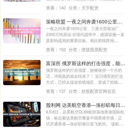
查看：
140
分类：
天宇配资
策略联盟 一夜之间奔袭1600公里、三座大型炼油厂、2300万吨原油 在现代战
一夜之间奔袭1600公里、三座大型炼油厂、
2300万吨原油 在现代战争中，能源设施一直
是影响战局的重要目标。相比前线阵地....
查看：
152
分类：
便捷股票配资
富深所 俄罗斯这样的打击强度，能够保持一个月的话，冲突真的就会结束了！ 近日
俄罗斯这样的打击强度，能够保持一个月的
话，冲突真的就会结束了！ 近日俄军的打击
方式，已经从猛攻前线地区，变成了前线加
快推....
查看：
137
分类：
炒股配资官网首页
股利网 达美航空香港—洛杉矶每日直飞航线正式启航
6月8日，达美航空DL89航班落地香港国际机
场，标志着达美航空重返中国香港市场，正
式开通香港—洛杉矶每日直飞航班。 该航....