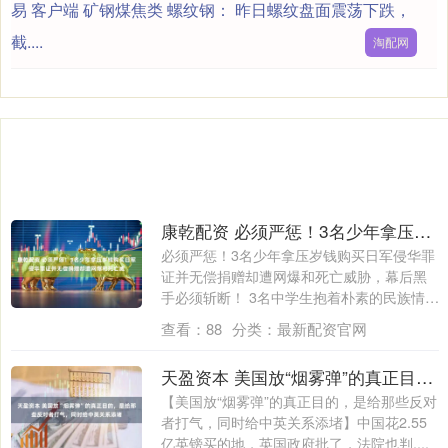
易 客户端 矿钢煤焦类 螺纹钢： 昨日螺纹盘面震荡下跌，
截....
淘配网
康乾配资 必须严惩！3名少年拿压岁钱购买日军侵华罪证并无偿捐赠却遭网爆和死亡威
必须严惩！3名少年拿压岁钱购买日军侵华罪
证并无偿捐赠却遭网爆和死亡威胁，幕后黑
手必须斩断！ 3名中学生抱着朴素的民族情
感....
查看：
88
分类：
最新配资官网
天盈资本 美国放“烟雾弹”的真正目的，是给那些反对者打气，同时给中英关系添堵
【美国放“烟雾弹”的真正目的，是给那些反对
者打气，同时给中英关系添堵】中国花2.55
亿英镑买的地，英国政府批了，法院也判....