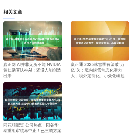
相关文章
嘉正网 AI并非无所不能 NVIDIA
赢正通 2025冰雪季有望破“万
黄仁勋否认神AI：还没人能创造
亿”关：境内娱雪常态化潜力
出来
大，境外定制化、小众化崛起
同花顺配资 公司热点｜阳谷华
泰重组审核再中止！已三调方案