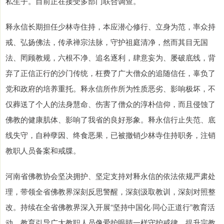
私生子。目前正在接受多部门联合调查。
释永信长期担任少林寺住持，本应潜心修行、立身为范，率众持
戒、弘扬佛法，传承禅宗法脉，守护祖庭清净，然而其目无国
法、罔顾教规，六根不净、追名逐利，肆意妄为、屡破底线，背
弃了正信正行的沙门传统，枉费了广大僧众的追随信任，辜负了
党和政府的培养重托。释永信所作所为性质恶劣、影响极坏，不
仅葬送了个人的法身慧命、伤害了僧众的淳朴信仰，而且侵蚀了
佛教的健康肌体、影响了我省的良好形象。释永信行止失范、底
线失守，自种孽因、终食恶果，已被撤销少林寺住持职务，注销
教职人员备案和戒牒。
河南省佛教协会坚决拥护、坚定支持对释永信的依法依规严肃处
理，带领全省佛教界深刻反思警醒，深刻汲取教训，深刻对照整
改。持续在全省佛教界深入开展“坚持中国化·同心正道行”教育活
动，教育引导广大教职人员像爱护眼睛一样守护戒律，提升宗教