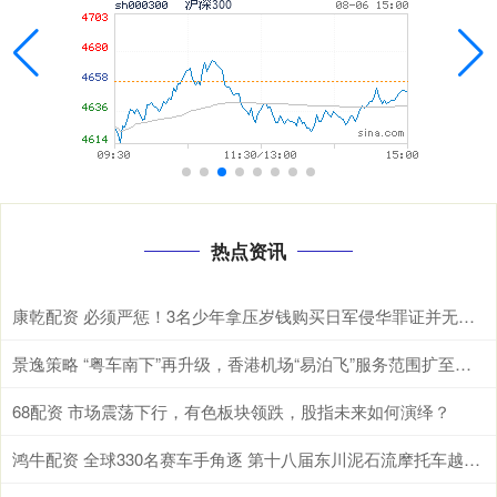
热点资讯
康乾配资 必须严惩！3名少年拿压岁钱购买日军侵华罪证并无偿捐赠却遭网爆和死亡威
景逸策略 “粤车南下”再升级，香港机场“易泊飞”服务范围扩至整个大湾区
68配资 市场震荡下行，有色板块领跌，股指未来如何演绎？
鸿牛配资 全球330名赛车手角逐 第十八届东川泥石流摩托车越野赛震撼发车