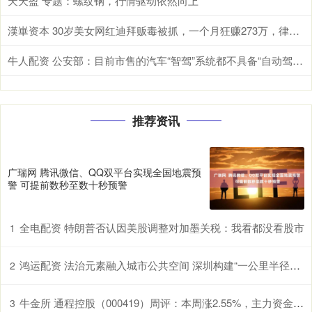
天天盈 专题：螺纹钢，行情驱动依然向上
漢崋资本 30岁美女网红迪拜贩毒被抓，一个月狂赚273万，律师称她天真脆弱
牛人配资 公安部：目前市售的汽车“智驾”系统都不具备“自动驾驶”功能
推荐资讯
广瑞网 腾讯微信、QQ双平台实现全国地震预
警 可提前数秒至数十秒预警
全电配资 特朗普否认因美股调整对加墨关税：我看都没看股市
1
鸿运配资 法治元素融入城市公共空间 深圳构建“一公里半径普法圈”
2
牛金所 通程控股（000419）周评：本周涨2.55%，主力资金合计净流入275.97万元
3