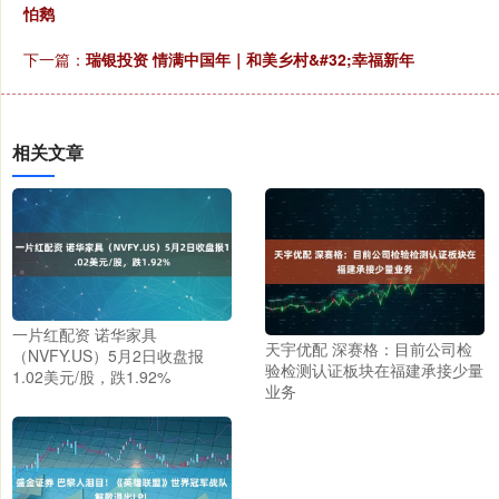
怕鹅
下一篇：
瑞银投资 情满中国年｜和美乡村&#32;幸福新年
相关文章
一片红配资 诺华家具
天宇优配 深赛格：目前公司检
（NVFY.US）5月2日收盘报
验检测认证板块在福建承接少量
1.02美元/股，跌1.92%
业务