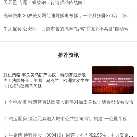
天天盈 专题：螺纹钢，行情驱动依然向上
漢崋资本 30岁美女网红迪拜贩毒被抓，一个月狂赚273万，律师称她天真脆弱
牛人配资 公安部：目前市售的汽车“智驾”系统都不具备“自动驾驶”功能
推荐资讯
慧仁策略 事关美乌矿产协议，特朗普最新发
声！法国外长：美国、乌克兰、欧洲首次坐在
同张桌前磋商乌问题
全电配资 特朗普否认因美股调整对加墨关税：我看都没看股市
1
鸿运配资 法治元素融入城市公共空间 深圳构建“一公里半径普法圈”
2
牛金所 通程控股（000419）周评：本周涨2.55%，主力资金合计净流入275.97万元
3