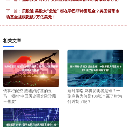
下一篇：
贝股通 美股太“危险” 都在学巴菲特囤现金？美国货币市
场基金规模戳破7万亿美元！
相关文章
钱掌柜配资 殷墟妇好墓的玉
迪时策略 麻将发明者是谁？一
马，领衔“中国历史研究院珍藏
副麻将为何是136张？赢了时为
玉器展”
何叫胡了呢？