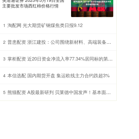
美港通证券 2025年5月19日全国
主要批发市场西红柿价格行情
淘配网 光大期货矿钢煤焦类日报9.12
1
普患配资 浙江建投：公司围绕新材料、高端装备、智能建造、城市运营、数字经济等5大新赛道新方向进行布局探索
2
掌柜配资 近20日资金净流入率77.34%居同标的第一，航天ETF（159267）盘中交投活跃，航新科技涨超2%
3
本信选配 国内期货开盘 集运欧线主力合约跌超3%
4
熊猫配资 A股最新研判 贝莱德中国发声！基本面和政策共振支撑中国资产“慢牛”
5