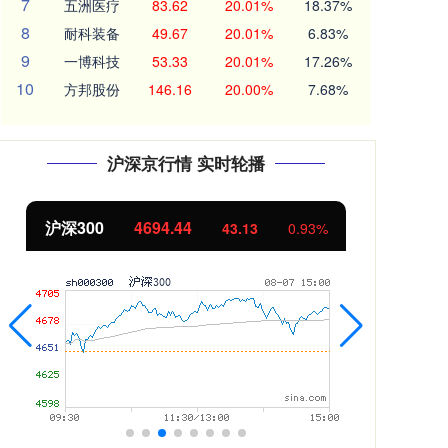
7
五洲医疗
83.62
20.01%
18.37%
8
耐科装备
49.67
20.01%
6.83%
9
一博科技
53.33
20.01%
17.26%
10
方邦股份
146.16
20.00%
7.68%
沪深京行情 实时轮播
北证50
1134.24
创
11.37
1.01%