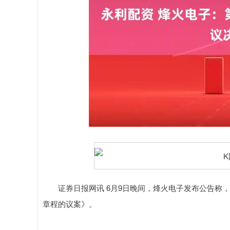
深证成指
14311.01
9.68
1.02%
200.89
1
证券日报网讯 6月9日晚间，烽火电子发布公告称，
章程的议案》。