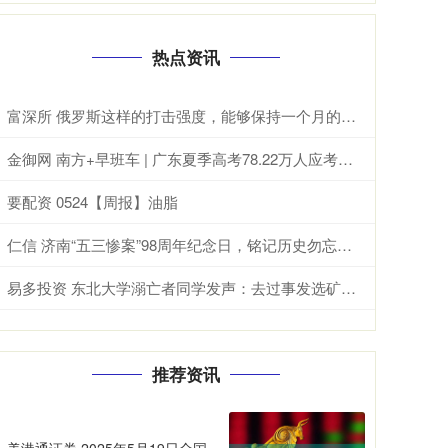
热点资讯
富深所 俄罗斯这样的打击强度，能够保持一个月的话，冲突真的就会结束了！ 近日
金御网 南方+早班车 | 广东夏季高考78.22万人应考，预计6月25日放榜
要配资 0524【周报】油脂
仁信 济南“五三惨案”98周年纪念日，铭记历史勿忘国耻
易多投资 东北大学溺亡者同学发声：去过事发选矿厂，坠入浮选槽难动弹
推荐资讯