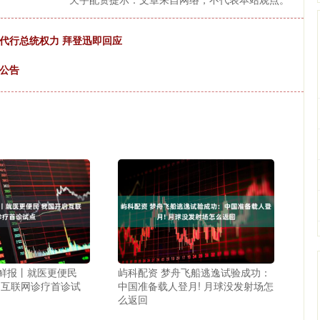
人代行总统权力 拜登迅即回应
公告
华鲜报丨就医更便民
屿科配资 梦舟飞船逃逸试验成功：
开启互联网诊疗首诊试
中国准备载人登月! 月球没发射场怎
么返回