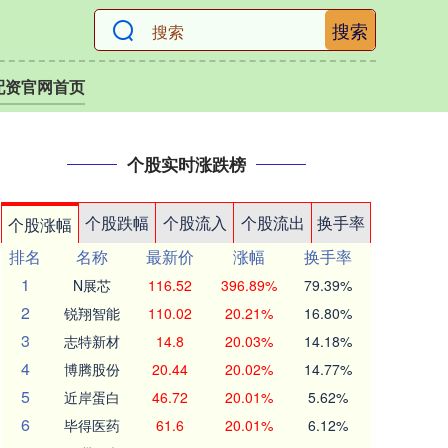
搜索
配资官网首页
个股实时涨跌榜
个股跌幅
个股流入
个股流出
换手率
个股涨幅
排名
名称
最新价
涨幅
换手率
1
N展芯
116.52
396.89%
79.39%
2
锐翔智能
110.02
20.21%
16.80%
3
志特新材
14.8
20.03%
14.18%
4
博腾股份
20.44
20.02%
14.77%
5
近岸蛋白
46.72
20.01%
5.62%
6
毕得医药
61.6
20.01%
6.12%