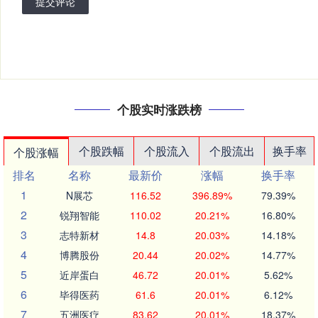
提交评论
个股实时涨跌榜
个股跌幅
个股流入
个股流出
换手率
个股涨幅
排名
名称
最新价
涨幅
换手率
1
N展芯
116.52
396.89%
79.39%
2
锐翔智能
110.02
20.21%
16.80%
3
志特新材
14.8
20.03%
14.18%
4
博腾股份
20.44
20.02%
14.77%
5
近岸蛋白
46.72
20.01%
5.62%
6
毕得医药
61.6
20.01%
6.12%
7
五洲医疗
83.62
20.01%
18.37%