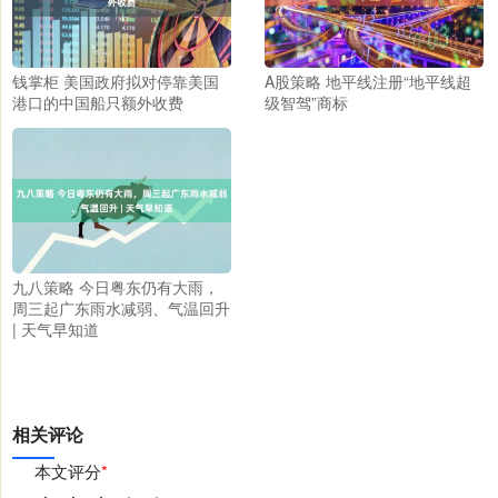
钱掌柜 美国政府拟对停靠美国
A股策略 地平线注册“地平线超
港口的中国船只额外收费
级智驾”商标
九八策略 今日粤东仍有大雨，
周三起广东雨水减弱、气温回升
| 天气早知道
相关评论
本文评分
*