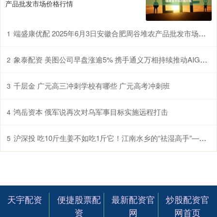
产品批发市场价格行情
端盛康优配 2025年6月3日安徽合肥周谷堆农产品批发市场价格行情
1
象泰配资 美图公司早盘涨逾5% 携手通义万相持续推动AIGC技术在多领域产业化落地
2
千层金 广元高三冲刺学校有哪些 广元高考冲刺班
3
鸿岳资本 俄军说再次对乌军事目标实施远程打击
4
沪深投 吃10斤生姜不如吃1斤它！江南水乡的“祛湿高手”——鸡头米，现在正当季！
5
天宇配资
便捷股票配
最新配资官
炒股配资官
资
网
网首页