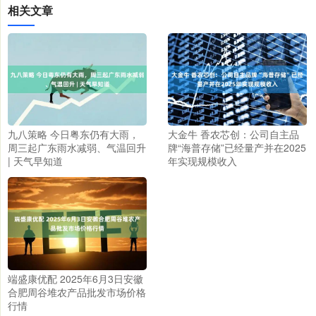
相关文章
九八策略 今日粤东仍有大雨，
大金牛 香农芯创：公司自主品
周三起广东雨水减弱、气温回升
牌“海普存储”已经量产并在2025
| 天气早知道
年实现规模收入
端盛康优配 2025年6月3日安徽
合肥周谷堆农产品批发市场价格
行情