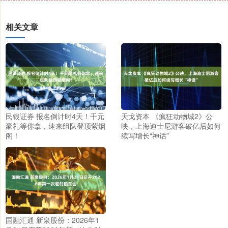
相关文章
民银证券 报名倒计时4天！千元
天戈资本 《疯狂动物城2》公
豪礼等你拿，速来组队登顶紫烟
映，上海迪士尼游客破亿后如何
阁！
续写增长“神话”
国融汇通 新泉股份：2026年1