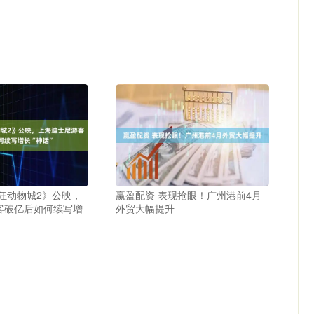
狂动物城2》公映，
赢盈配资 表现抢眼！广州港前4月
客破亿后如何续写增
外贸大幅提升