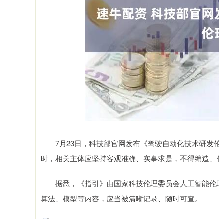
深证成指
14110.12
1.92
0.57%
-34.08
-
7月23日，科技部官网发布《驾驶自动化技术研发伦
时，相关主体应坚持客观准确、实事求是，不得编造、
据悉，《指引》由国家科技伦理委员会人工智能伦理
算法、模型等内容，应当被清晰记录、随时可查。