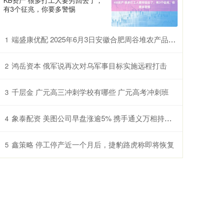
KB资产 很多打工人要穷回去了，
有3个征兆，你要多警惕
端盛康优配 2025年6月3日安徽合肥周谷堆农产品批发市场价格行情
1
鸿岳资本 俄军说再次对乌军事目标实施远程打击
2
千层金 广元高三冲刺学校有哪些 广元高考冲刺班
3
象泰配资 美图公司早盘涨逾5% 携手通义万相持续推动AIGC技术在多领域产业化落地
4
鑫策略 停工停产近一个月后，捷豹路虎称即将恢复
5