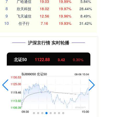
7
广哈通信
19.03
19.99%
5.84%
8
欣天科技
18.02
19.97%
28.44%
9
飞天诚信
12.56
19.96%
8.49%
10
任子行
7.16
19.93%
31.42%
沪深京行情 实时轮播
北证50
1122.88
创业
3.42
0.30%