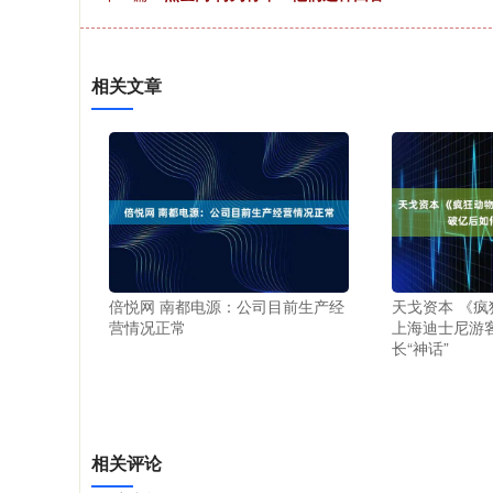
相关文章
倍悦网 南都电源：公司目前生产经
天戈资本 《疯
营情况正常
上海迪士尼游
长“神话”
相关评论