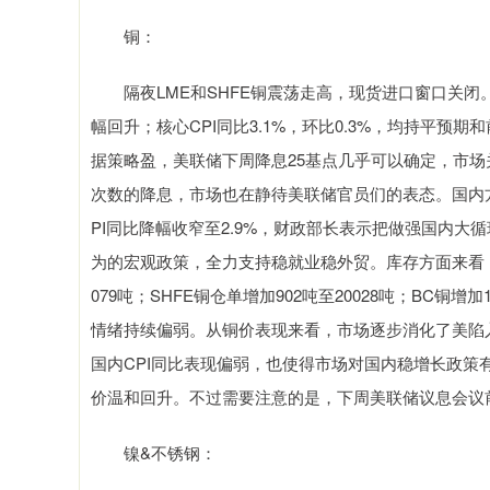
铜：
隔夜LME和SHFE铜震荡走高，现货进口窗口关闭。宏观
幅回升；核心CPI同比3.1%，环比0.3%，均持平预
据策略盈，美联储下周降息25基点几乎可以确定，市
次数的降息，市场也在静待美联储官员们的表态。国内方面，
PI同比降幅收窄至2.9%，财政部长表示把做强国内
为的宏观政策，全力支持稳就业稳外贸。库存方面来看，LME库
079吨；SHFE铜仓单增加902吨至20028吨；BC铜
情绪持续偏弱。从铜价表现来看，市场逐步消化了美陷
国内CPI同比表现偏弱，也使得市场对国内稳增长政
价温和回升。不过需要注意的是，下周美联储议息会议
镍&不锈钢：