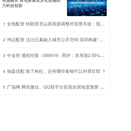
镕盛融资 各地探索差异化措施助
力科技创新
全电配资 特朗普否认因美股调整对加墨关税：我看都没看股市
1
鸿运配资 法治元素融入城市公共空间 深圳构建“一公里半径普法圈”
2
牛金所 通程控股（000419）周评：本周涨2.55%，主力资金合计净流入275.97万元
3
驰盈优配 除了枸杞，还有哪些食物可以补肾壮阳 ？
4
广瑞网 腾讯微信、QQ双平台实现全国地震预警 可提前数秒至数十秒预警
5