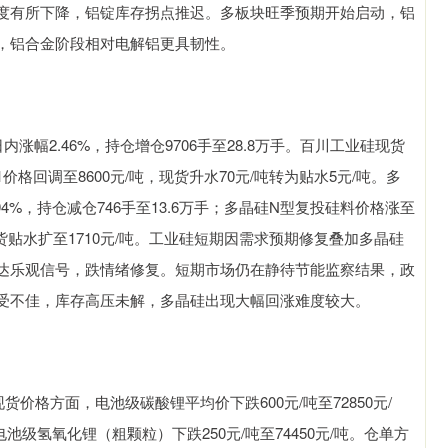
度有所下降，铝锭库存拐点推迟。多板块旺季预期开始启动，铝
，铝合金阶段相对电解铝更具韧性。
内涨幅2.46%，持仓增仓9706手至28.8万手。百川工业硅现货
价格回调至8600元/吨，现货升水70元/吨转为贴水5元/吨。多
.94%，持仓减仓746手至13.6万手；多晶硅N型复投硅料价格涨至
，现货贴水扩至1710元/吨。工业硅短期因需求预期修复叠加多晶硅
达乐观信号，跌情绪修复。短期市场仍在静待节能监察结果，政
受不佳，库存高压未解，多晶硅出现大幅回涨难度较大。
货价格方面，电池级碳酸锂平均价下跌600元/吨至72850元/
电池级氢氧化锂（粗颗粒）下跌250元/吨至74450元/吨。仓单方