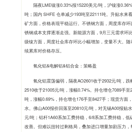
隔夜LME镍涨0.33%报15220美元/吨，沪镍涨0.36%
吨；国内 SHFE 仓单减少193吨至22111吨。升贴水
矿方面，价格表现平稳运行。不锈钢方面，周度库存环
锈钢成本支撑逐渐走强。新能源方面，9月三元需求环
级镍方面，周度社会库存环比小幅增加，变量不大。随
续累库对价格存压。
氧化铝&电解铝&铝合金：策略盈
氧化铝震荡偏弱，隔夜AO2601收于2932元/吨，跌幅0
2510收于21005元/吨，涨幅0.74%。持仓增仓7089手
吨，涨幅0.69%，持仓增仓176手至8427手；现货方面
水。佛山A00报价回落至20810元/吨，对无锡A00报
元/吨；铝杆1A60系加工费持稳，6/8系加工费持稳，
改善。但难以扭转过剩格局，叠加进口增量加剧压力，