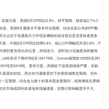
方面，美国8月CPI同比2.9%，持平预期，较前值2.7%小
期和前值。美国8月通胀水平基本符合预期，结合此前公布的PPI数
场关注点在于低通胀压力环境及糟糕的就业背后是否意味着更多
中国8月CPI同比转降0.4%、核心CPI增幅回升至0.9%，P
大循环摆到更加突出的位置，持续发力、适时加力实施更加积极有
存下降875吨至154175吨；Comex铜增加1023吨至281
增加1001吨至5419吨。需求方面，高铜价下游畏高情绪严重，采购
入衰退的担忧，再次转为通胀受控下的美联储降息预期。另外，
策有一定预期，结合金九银十的基本面改善预判，或将继续支撑铜
前后市场或因利多落地表现偏谨慎，但预计影响幅度并不大。