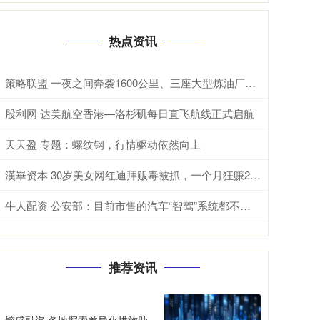
热点资讯
策略联盟 一夜之间奔袭1600公里、三座大型炼油厂、2300万吨原油 在现代战
股利网 达美航空香港—洛杉矶每日直飞航线正式启航
天天盈 专题：螺纹钢，行情驱动依然向上
漢崋资本 30岁美女网红迪拜贩毒被抓，一个月狂赚273万，律师称她天真脆弱
牛人配资 公安部：目前市售的汽车“智驾”系统都不具备“自动驾驶”功能
推荐资讯