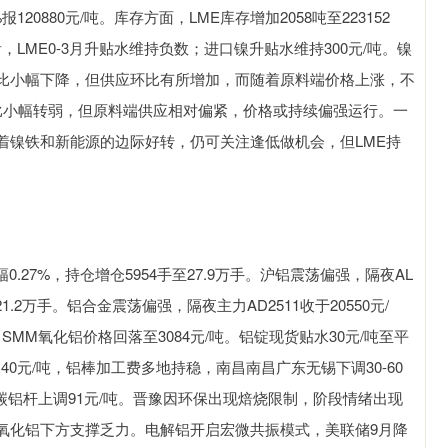
报120880元/吨。库存方面，LME库存增加2058吨至223152
来看，LME0-3月升贴水维持负数；进口镍升贴水维持300元/吨。镍
比小幅下降，但供应环比有所增加，而随着原料端价格上涨，不
比小幅转弱，但原料端供应相对偏紧，价格或持续偏强运行。一
着镍铁和新能源的边际好转，仍可关注逢低做机会，但LME持
.27%，持仓增仓5954手至27.9万手。沪铝震荡偏强，隔夜AL
至21.2万手。铝合金震荡偏强，隔夜主力AD2511收于20550元/
，SMM氧化铝价格回落至3084元/吨。铝锭现货贴水30元/吨至平
贴水40元/吨，铝棒加工费多地持稳，南昌南昌广东无锡下调30-60
低碳铝杆上调91元/吨。晋豫因环保出现焙烧限制，阶段情绪出现
氧化铝下方支撑乏力。电解铝开启宏微共振模式，美联储9月降