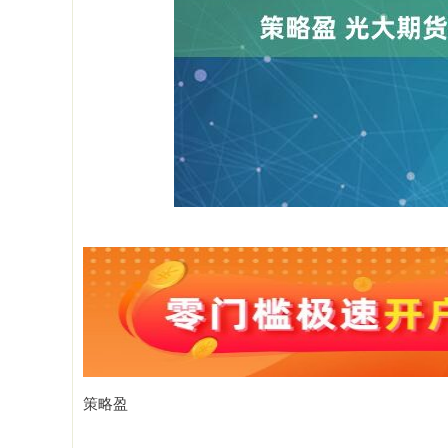
深证成指
14110.12
1.92
0.57%
-34.08
-
策略盈