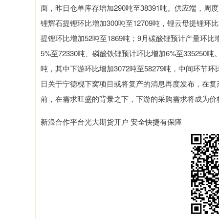
面，昨日仓单库存增加290吨至38391吨。供应端，周
锂辉石提锂环比增加300吨至12709吨，锂云母提锂环比
提锂环比增加52吨至1869吨；9月碳酸锂预计产量环比增
5%至72330吨、磷酸铁锂预计环比增加6%至335250
吨，其中下游环比增加3072吨至58279吨，中间环节环比减
日关于宁德枧下窝项目或将复产的消息再度发布，在复
前，在需求旺盛的背景之下，下游的采购需求将成为价
新浪合作平台光大期货开户 安全快捷有保障