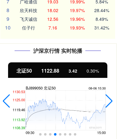
7
广哈通信
19.03
19.99%
5.84%
8
欣天科技
18.02
19.97%
28.44%
9
飞天诚信
12.56
19.96%
8.49%
10
任子行
7.16
19.93%
31.42%
沪深京行情 实时轮播
北证50
1122.88
创业
3.42
0.30%