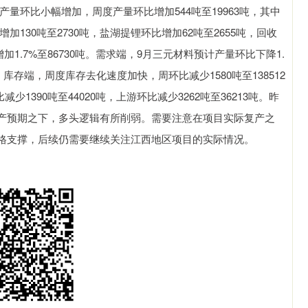
度产量环比小幅增加，周度产量环比增加544吨至19963吨，其中
增加130吨至2730吨，盐湖提锂环比增加62吨至2655吨，回收
加1.7%至86730吨。需求端，9月三元材料预计产量环比下降1.
吨。库存端，周度库存去化速度加快，周环比减少1580吨至138512
少1390吨至44020吨，上游环比减少3262吨至36213吨。昨
产预期之下，多头逻辑有所削弱。需要注意在项目实际复产之
格支撑，后续仍需要继续关注江西地区项目的实际情况。