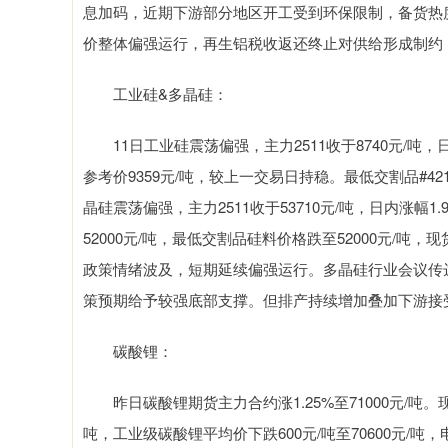
息加码，近期下游部分地区开工受到环保限制，备货热
价整体偏强运行，再生铝税收返还终止对供给形成制约
工业硅&多晶硅：
11日工业硅震荡偏强，主力2511收于8740元/吨，日
参考价9359元/吨，较上一交易日持稳。最低交割品#421
晶硅震荡偏强，主力2511收于53710元/吨，日内涨幅1
52000元/吨，最低交割品硅料价格跌至52000元/吨
政策情绪波及，短期延续偏强运行。多晶硅行业会议传
策预期给予较强底部支撑。但排产持续增加叠加下游接
碳酸锂：
昨日碳酸锂期货主力合约涨1.25%至71000元/吨。现
吨，工业级碳酸锂平均价下跌600元/吨至70600元/吨，