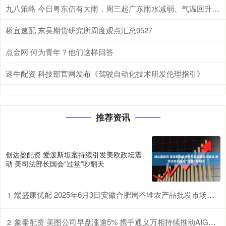
九八策略 今日粤东仍有大雨，周三起广东雨水减弱、气温回升 | 天气早知道
桥宜速配 东吴期货研究所周度观点汇总0527
点金网 何为青年？他们这样回答
速牛配资 科技部官网发布《驾驶自动化技术研发伦理指引》
推荐资讯
创达盈配资 爱泼斯坦案持续引发美欧政坛震
动 美司法部长国会“过堂”吵翻天
端盛康优配 2025年6月3日安徽合肥周谷堆农产品批发市场价格行情
1
象泰配资 美图公司早盘涨逾5% 携手通义万相持续推动AIGC技术在多领域产业化落地
2