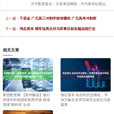
天宇配资提示：文章来自网络，不代表本站观点。
上一篇：
千层金 广元高三冲刺学校有哪些 广元高考冲刺班
下一篇：
鸿岳资本 俄军说再次对乌军事目标实施远程打击
相关文章
希恩配资网 【新华解读】银行
海证资本 站在时代交锋处，华
间债市科创债机制再升级 精准
润万象生活书写城市品质生活新
滴灌“硬科技”企业
篇章