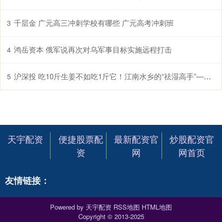
千层金 广元高三冲刺学校有哪些 广元高考冲刺班
3
鸿岳资本 俄军说再次对乌军事目标实施远程打击
4
沪深投 吃10斤生姜不如吃1斤它！江南水乡的“祛湿高手”——鸡头米，现在正当季！
5
天宇配资
便捷股票配
最新配资官
炒股配资官
资
网
网首页
友情链接：
Powered by
天宇配资
RSS地图
HTML地图
Copyright
© 2013-2025