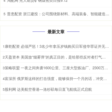
淘配网 光大期货矿钢煤焦类日报9.12
4
普患配资 浙江建投：公司围绕新材料、高端装备、智能建造、城市运营、数字经济等5大新赛道新方向进行布局探索
5
最新文章
康乾配资 必须严惩！3名少年拿压岁钱购买日军侵华罪证并无偿捐赠却遭网爆和死亡威
1
天盈资本 美国放“烟雾弹”的真正目的，是给那些反对者打气，同时给中英关系添堵
2
策略联盟 一夜之间奔袭1600公里、三座大型炼油厂、2300万吨原油 在现代战
3
富深所 俄罗斯这样的打击强度，能够保持一个月的话，冲突真的就会结束了！ 近日
4
股利网 达美航空香港—洛杉矶每日直飞航线正式启航
5